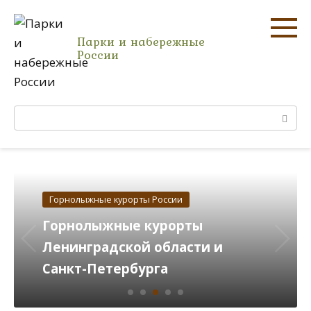
Перейти
к
Парки и набережные
контенту
России
Поиск:
Горнолыжные курорты России
Горнолыжные курорты Красной
Поляны в Сочи